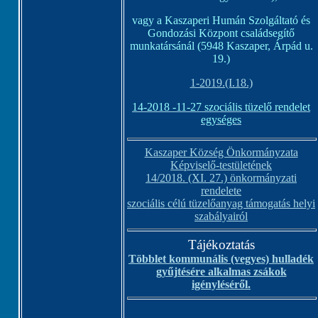
vagy a Kaszaperi Humán Szolgáltató és
Gondozási Központ családsegítő
munkatársánál (5948 Kaszaper, Árpád u.
19.)
1-2019.(I.18.)
14-2018 -11-27 szociális tüzelő rendelet
egységes
Kaszaper Község Önkormányzata
Képviselő-testületének
14/2018. (XI. 27.) önkormányzati
rendelete
szociális célú tüzelőanyag támogatás helyi
szabályairól
Tájékoztatás
Többlet kommunális (vegyes) hulladék
gyűjtésére alkalmas zsákok
igényléséről.