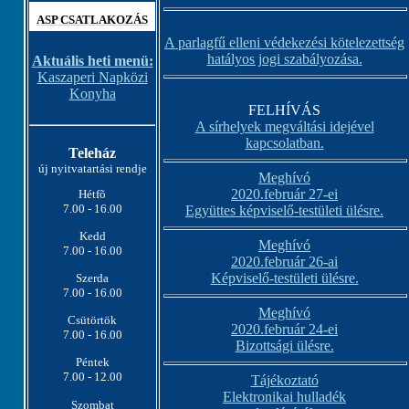
ASP CSATLAKOZÁS
A parlagfű elleni védekezési kötelezettség
hatályos jogi szabályozása.
Aktuális heti menü:
Kaszaperi Napközi
Konyha
FELHÍVÁS
A sírhelyek megváltási idejével
kapcsolatban.
Teleház
új nyitvatartási rendje
Meghívó
2020.február 27-ei
Hétfõ
7.00 - 16.00
Együttes képviselő-testületi ülésre.
Kedd
Meghívó
7.00 - 16.00
2020.február 26-ai
Képviselő-testületi ülésre.
Szerda
7.00 - 16.00
Meghívó
Csütörtök
2020.február 24-ei
7.00 - 16.00
Bizottsági ülésre.
Péntek
7.00 - 12.00
Tájékoztató
Elektronikai hulladék
Szombat