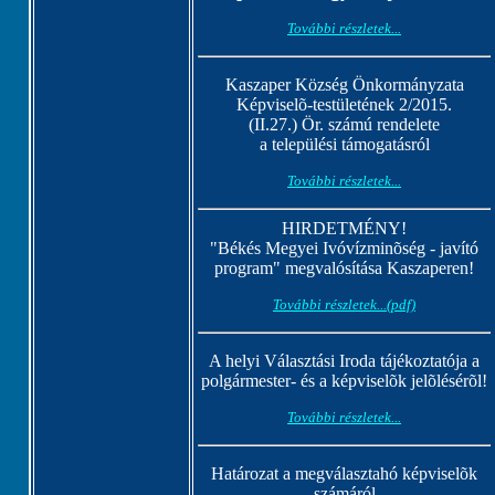
További részletek...
Kaszaper Község Önkormányzata
Képviselõ-testületének 2/2015.
(II.27.) Ör. számú rendelete
a települési támogatásról
További részletek...
HIRDETMÉNY!
"Békés Megyei Ivóvízminõség - javító
program" megvalósítása Kaszaperen!
További részletek...(pdf)
A helyi Választási Iroda tájékoztatója a
polgármester- és a képviselõk jelõlésérõl!
További részletek...
Határozat a megválasztahó képviselõk
számáról