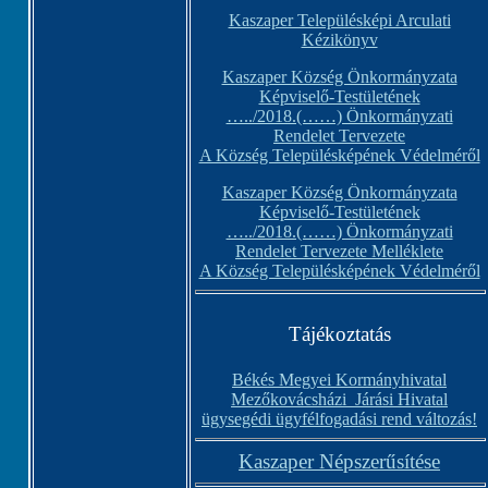
Kaszaper Településképi Arculati
Kézikönyv
Kaszaper Község Önkormányzata
Képviselő-Testületének
…../2018.(……) Önkormányzati
Rendelet Tervezete
A Község Településképének Védelméről
Kaszaper Község Önkormányzata
Képviselő-Testületének
…../2018.(……) Önkormányzati
Rendelet Tervezete Melléklete
A Község Településképének Védelméről
Tájékoztatás
Békés Megyei Kormányhivatal
Mezőkovácsházi Járási Hivatal
ügysegédi ügyfélfogadási rend változás!
Kaszaper Népszerűsítése