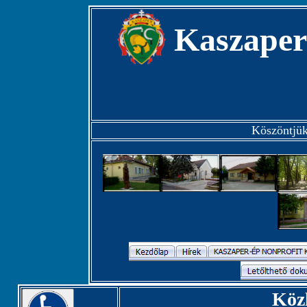
Kaszaper
Köszöntjük
Köz