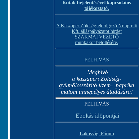
Kutak bejelentésével kapcsolatos
tájékoztató.
A Kaszaper Zöldségfeldolgozó Nonprofit
Kft. álláspályázatot hirdet
SZAKMAI VEZETŐ
munkakör betöltésére.
FELHIVÁS
Meghívó
a kaszaperi Zöldség-
gyümölcsszárító üzem-
paprika
malom ünnepélyes átadására!
FELHIVÁS
Eboltás időpontjai
Lakossági Fórum