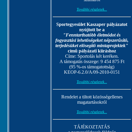
További részletek...
Sportegyesület Kaszaper pályázatot
nyújtott be a
"Fenntarthatóbb életmódot és
fogyasztási lehetõségeket népszerûsítõ,
terjedésüket elõsegítõ mintaprojektek"
címû pályázati kiíráshoz
Címe: Sportolás két keréken.
A támogatás összege: 9 454 875 Ft
(95 %-os támogatottság)
KEOP-6.2.0/A/09-2010-0151
További részletek...
Rendelet a tiltott közösségellenes
magatartásokról
További részletek...
TÁJÉKOZTATÁS