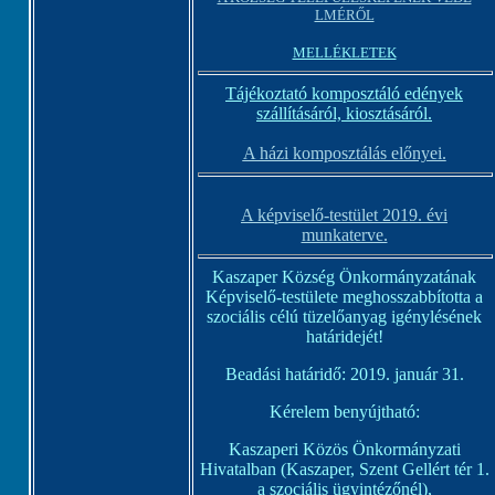
LMÉRŐL
MELLÉKLETEK
Tájékoztató komposztáló edények
szállításáról, kiosztásáról.
A házi komposztálás előnyei.
A képviselő-testület 2019. évi
munkaterve.
Kaszaper Község Önkormányzatának
Képviselő-testülete meghosszabbította a
szociális célú tüzelőanyag igénylésének
határidejét!
Beadási határidő: 2019. január 31.
Kérelem benyújtható:
Kaszaperi Közös Önkormányzati
Hivatalban (Kaszaper, Szent Gellért tér 1.
a szociális ügyintézőnél),