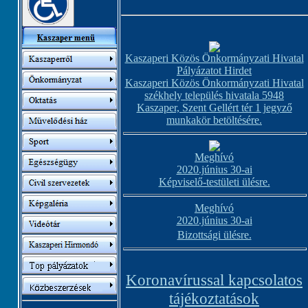
Kaszaperi Közös Önkormányzati Hivatal
Pályázatot Hirdet
Kaszaperi Közös Önkormányzati Hivatal
székhely település hivatala 5948
Kaszaper, Szent Gellért tér 1 jegyző
munkakör betöltésére.
Meghívó
2020.június 30-ai
Képviselő-testületi ülésre.
Meghívó
2020.június 30-ai
Bizottsági ülésre.
Koronavírussal kapcsolatos
tájékoztatások