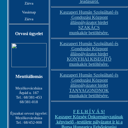
leadásáról.
Zárva
Kaszaperi Humán Szolgáltató és
Vasárnap
Gondozási Központ
Zárva
álláspályázatot hirdet
SZAKÁCS
munkakör betöltésére.
Orvosi ügyelet
Kaszaperi Humán Szolgáltató és
Gondozási Központ
álláspályázatot hirdet
KONYHAI KISEGÍTŐ
munkakör betöltésére.
Kaszaperi Humán Szolgáltató és
Mentõállomás
Gondozási Központ
álláspályázatot hirdet
Mezõkovácsháza
TANYAGONDNOK
Árpád u. 167
munkakör betöltésére.
Tel.: 68/381-453
68/381-018
F E L H Í V Á S!
Éjszakai orvosi ügyelet:
Kaszaper Község Önkormányzatának
Mezõkovácsháza
képviselő –testülete pályázatot ír ki a
Tel.: 68/452-908
Bursa Hungarica Felsőoktatási