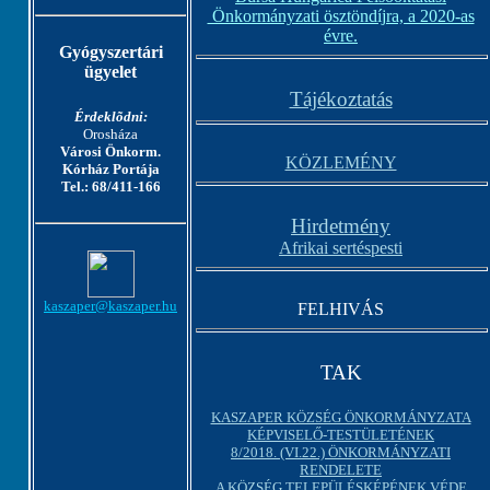
Önkormányzati ösztöndíjra, a 2020-as
évre.
Gyógyszertári
ügyelet
Tájékoztatás
Érdeklõdni:
Orosháza
Városi Önkorm.
KÖZLEMÉNY
Kórház Portája
Tel.: 68/411-166
Hirdetmény
Afrikai sertéspesti
kaszaper@kaszaper.hu
FELHIVÁS
TAK
KASZAPER KÖZSÉG ÖNKORMÁNYZATA
KÉPVISELŐ-TESTÜLETÉNEK
8/2018. (VI.22.) ÖNKORMÁNYZATI
RENDELETE
A KÖZSÉG TELEPÜLÉSKÉPÉNEK VÉDE