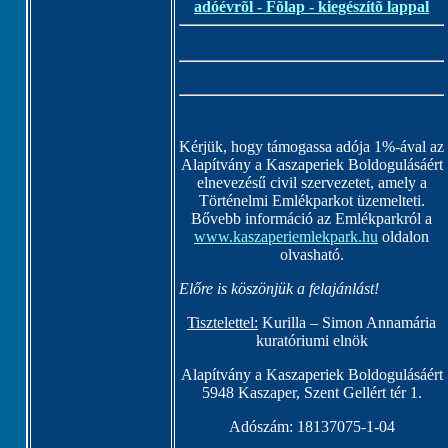
adóévrõl - Fõlap - kiegészítõ lappal
Kérjük, hogy támogassa adója 1%-ával az
Alapítvány a Kaszaperiek Boldogulásáért
elnevezésű civil szervezetet, amely a
Történelmi Emlékparkot üzemelteti.
Bővebb információ az Emlékparkról a
www.kaszaperiemlekpark.hu
oldalon
olvasható.
Előre is köszönjük a felajánlást!
Tisztelettel:
Kurilla – Simon Annamária
kuratóriumi elnök
Alapítvány a Kaszaperiek Boldogulásáért
5948 Kaszaper, Szent Gellért tér 1.
Adószám: 18137075-1-04