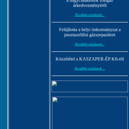
a nagycsaládosok földgáz
árkedvezményérõl
További részletek...
Felújította a helyi önkormányzat a
pusztaszõlõsi gázszeparátort
További részletek...
Közzététel a KASZAPER-ÉP Kft-rõl
További részletek ...